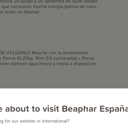
antiene un pelaje y un epidermis en buen estado
ros que consumen mucha energía (perros de caza,
ue viven en libertad.
UTILIZARLO Mezclar con la alimentación
 • Perros 10-25kg: 10ml (1,5 cucharadas) • Perros
Poner siempre agua fresca y limpia a disposición.
EPA y DHA) (materia prima para la alimentación
e about to visit Beaphar Españ
g for our website in International?