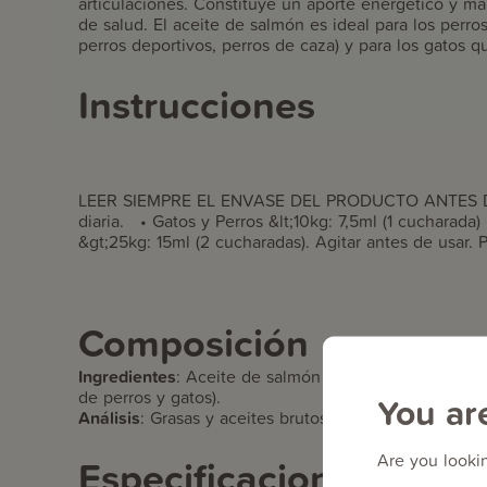
articulaciones. Constituye un aporte energético y m
de salud. El aceite de salmón es ideal para los per
perros deportivos, perros de caza) y para los gatos q
Instrucciones
LEER SIEMPRE EL ENVASE DEL PRODUCTO ANTES DE 
diaria. • Gatos y Perros &lt;10kg: 7,5ml (1 cucharada)
&gt;25kg: 15ml (2 cucharadas). Agitar antes de usar. 
Composición
Ingredientes
:
Aceite de salmón (Omega 6, Omega 3, 
de perros y gatos).
You ar
Análisis
:
Grasas y aceites brutos: 99%
Are you lookin
Especificaciones