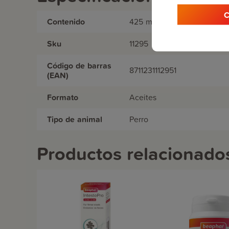
C
Contenido
425 ml
Sku
11295
Código de barras
8711231112951
(EAN)
Formato
Aceites
Tipo de animal
Perro
Productos relacionado