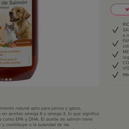
V
RI
SA
a m
FA
inf
ME
reg
CO
VI
PR
mento natural apto para perros y gatos,
o en aceites omega 6 y omega 3, lo que significa
s como EPA y DHA. El aceite de salmón tiene
 y contribuye a la suavidad de las