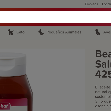
Empleos
Local
Gato
Pequeños Animales
Ave
Bea
Sal
42
El aceit
natural a
sostenib
3, lo qu
esencial