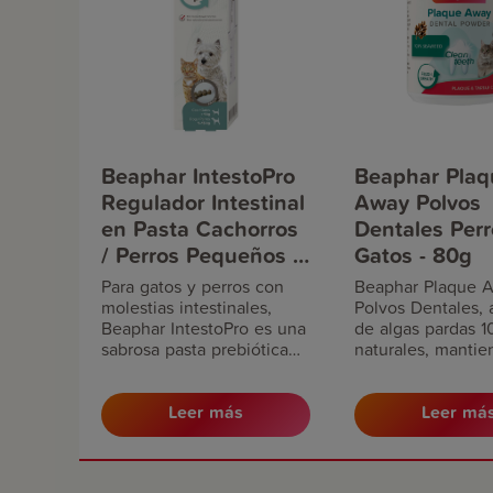
Beaphar IntestoPro
Beaphar Plaq
Regulador Intestinal
Away Polvos
en Pasta Cachorros
Dentales Perr
/ Perros Pequeños /
Gatos - 80g
Gatos - 20ml
Para gatos y perros con
Beaphar Plaque 
molestias intestinales,
Polvos Dentales, 
Beaphar IntestoPro es una
de algas pardas 
sabrosa pasta prebiótica
naturales, mantie
que contiene ingredientes
dientes y las enc
activos naturales, incluidos
y ayuda a preveni
los prebióticos FOS y
placa. Su uso diar
Leer más
Leer má
MOS, para ayudar a
estimula el proce
mantener una función
natural de limpiez
intestinal saludable. Esta
boca y los dientes