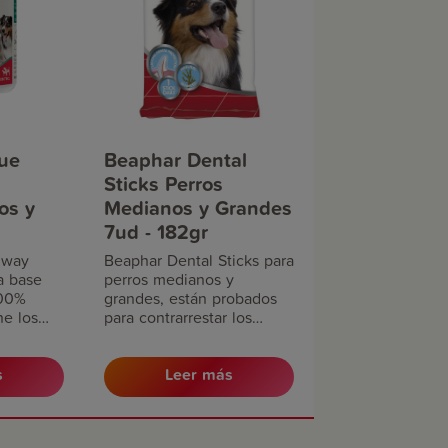
ue
Beaphar Dental
Sticks Perros
os y
Medianos y Grandes
7ud - 182gr
Away
Beaphar Dental Sticks para
a base
perros medianos y
100%
grandes, están probados
ne los
para contrarrestar los
ías sanos
problemas dentales como
r la
la caries dental, son anti-
io
sarro y anti-manchas.
s
Leer más
so
a de la
, incluso