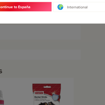
ontinue to España
International
s