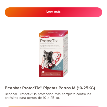
duradera. Adecuado para perros a partir de 7 semanas de edad.
*Acción protectora: Pulgas 16 semanas, Garrapatas 6 meses,
Flebótomos 5 meses y medio.
Leer más
Beaphar ProtecTix® Pipetas Perros M (10-25KG)
Beaphar Protectix® la protección más completa contra los
parásitos para perros de 10 a 25 kg.