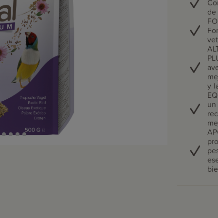
Con
de
FO
For
vet
AL
PL
ave
mej
y l
EQ
un
re
mej
AP
pr
pes
ese
bie