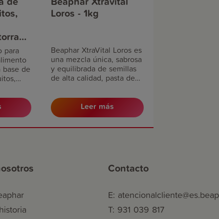
a de
Beaphar Xtravital
tos,
Loros - 1kg
orras -
Beaphar XtraVital Loros es
o para
una mezcla única, sabrosa
alimento
y equilibrada de semillas
 base de
de alta calidad, pasta de
itos,
huevo y frutas, como el
plátano y la papaya.
 de
 grande.
s
Leer más
osotros
Contacto
eaphar
E: atencionalcliente@es.bea
istoria
T: 931 039 817