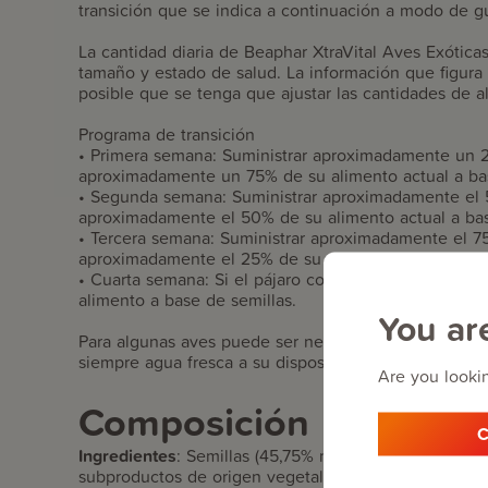
transición que se indica a continuación a modo de gu
La cantidad diaria de Beaphar XtraVital Aves Exótic
tamaño y estado de salud. La información que figura 
posible que se tenga que ajustar las cantidades de a
Programa de transición
• Primera semana: Suministrar aproximadamente un 
aproximadamente un 75% de su alimento actual a bas
• Segunda semana: Suministrar aproximadamente el 
aproximadamente el 50% de su alimento actual a bas
• Tercera semana: Suministrar aproximadamente el 7
aproximadamente el 25% de su alimento actual a bas
• Cuarta semana: Si el pájaro come bien Beaphar Xtra
alimento a base de semillas.
You ar
Para algunas aves puede ser necesario continuar el 
siempre agua fresca a su disposición.
Are you lookin
Composición
C
Ingredientes
:
Semillas (45,75% mijo), productos de pa
subproductos de origen vegetal (0,6% equinácea seca