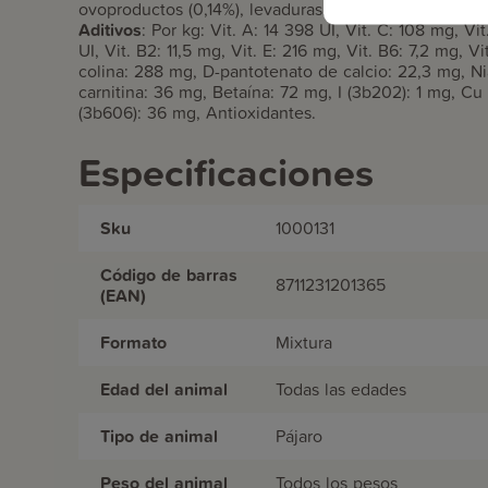
ovoproductos (0,14%), levaduras.
Aditivos
:
Por kg: Vit. A: 14 398 UI, Vit. C: 108 mg, Vi
UI, Vit. B2: 11,5 mg, Vit. E: 216 mg, Vit. B6: 7,2 mg, V
colina: 288 mg, D-pantotenato de calcio: 22,3 mg, Ni
carnitina: 36 mg, Betaína: 72 mg, I (3b202): 1 mg, Cu
(3b606): 36 mg, Antioxidantes.
Especificaciones
Sku
1000131
Código de barras
8711231201365
(EAN)
Formato
Mixtura
Edad del animal
Todas las edades
Tipo de animal
Pájaro
Peso del animal
Todos los pesos