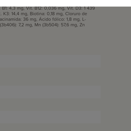
t. B1: 4,3 mg, Vit. B12: 0,036 mg, Vit. D3: 1 439
it. K3: 14,4 mg, Biotina: 0,18 mg, Cloruro de
acinamida: 36 mg, Ácido fólico: 1,8 mg, L-
 (3b406): 7,2 mg, Mn (3b504): 57,6 mg, Zn