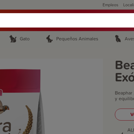
Empleos
Local
Gato
Pequeños Animales
Ave
Bea
Exó
Beaphar 
y equilib
V
AL