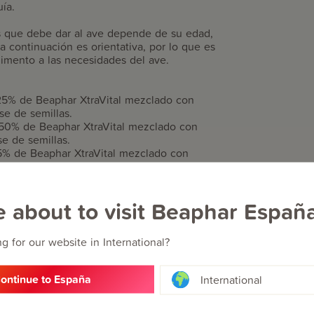
ía.
as que debe dar al ave depende de su edad,
a continuación es orientativa, por lo que es
limento a las necesidades del ave.
25% de Beaphar XtraVital mezclado con
e de semillas.
50% de Beaphar XtraVital mezclado con
e de semillas.
5% de Beaphar XtraVital mezclado con
e de semillas.
Vital, se puede dejar de mezclar con el
e about to visit Beaphar Españ
proceso de transición durante más tiempo. Poner
g for our website in International?
ontinue to España
International
nadería, cereales, sustancias minerales,
), azúcares, aceites y grasas, huevos y