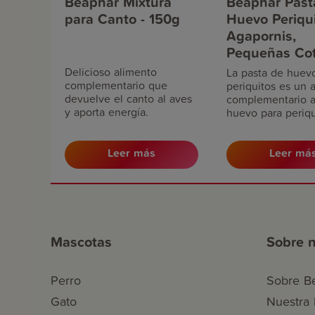
Beaphar Mixtura
Beaphar Past
para Canto - 150g
Huevo Periqui
Agapornis,
Pequeñas Cot
150g
Delicioso alimento
La pasta de huev
complementario que
periquitos es un 
devuelve el canto al aves
complementario a
y aporta energía.
huevo para periqu
agapornis y otros
periquitos y loros
tamaño mediano y
Leer más
Leer má
Mascotas
Sobre n
Perro
Sobre B
Gato
Nuestra h