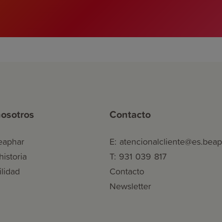
osotros
Contacto
eaphar
E: atencionalcliente@es.bea
istoria
T: 931 039 817
ilidad
Contacto
Newsletter