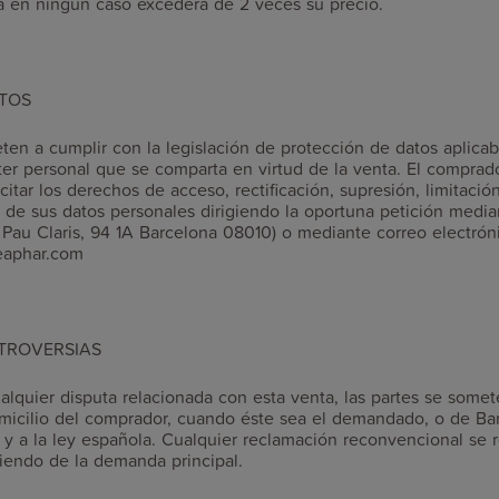
a en ningún caso excederá de 2 veces su precio.
ATOS
en a cumplir con la legislación de protección de datos aplicab
ter personal que se comparta en virtud de la venta. El comprad
tar los derechos de acceso, rectificación, supresión, limitación
d de sus datos personales dirigiendo la oportuna petición median
r Pau Claris, 94 1A Barcelona 08010) o mediante correo electróni
eaphar.com
NTROVERSIAS
alquier disputa relacionada con esta venta, las partes se somete
omicilio del comprador, cuando éste sea el demandado, o de Bar
 a la ley española. Cualquier reclamación reconvencional se r
iendo de la demanda principal.