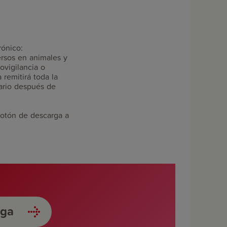
rónico:
rsos en animales y
ovigilancia o
 remitirá toda la
dario después de
botón de descarga a
rga