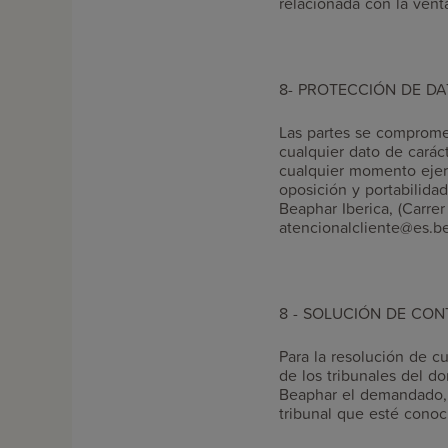
relacionada con la vent
8- PROTECCIÓN DE D
Las partes se compromet
cualquier dato de carác
cualquier momento ejerci
oposición y portabilida
Beaphar Iberica, (Carre
atencionalcliente@es.b
8 - SOLUCIÓN DE CO
Para la resolución de cu
de los tribunales del d
Beaphar el demandado, y
tribunal que esté conoc