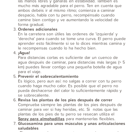
las manos libres y ganarás en estabilidad. También es
mucho más agradable para el perro. Ten en cuenta que
ambos debéis ir al mismo ritmo; comienza a caminar
despacio, habla con tu perro, recompénsalo cuando
camine bien contigo y ve aumentando la velocidad de
forma gradual.
Ordenes adicionales
En la carretera son útiles las ordenes de 'izquierda' y
'derecha' para cuando se tome una curva. El perro puede
aprender esto fácilmente si se lo dices mientras camina y
le recompensas cuando lo ha hecho bien.
¡Agua!
Para distancias cortas es suficiente dar un cuenco de
agua después de caminar, para distancias más largas (> 5
km) puedes llevar contigo una pequeña botella de agua
para el viaje.
Prevenir el sobrecalentamiento
Es lógico, pero aun así: no salgas a correr con tu perro
cuando haga mucho calor. Es posible que el perro no
pueda deshacerse del calor lo suficientemente rápido y
se sobrecaliente.
Revisa las plantas de los pies después de correr
Comprueba siempre las plantas de los pies después de
caminar para ver si hay heridas, etc. Si notas que las
plantas de los pies de tu perro se resecan utiliza el
Spray para almohadillas
para mantenerlas flexibles.
Glucosamina para unos músculos y unas articulaciones
saludables