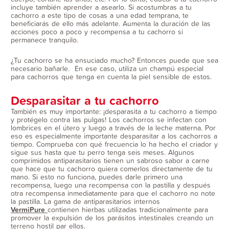
incluye también aprender a asearlo. Si acostumbras a tu
cachorro a este tipo de cosas a una edad temprana, te
beneficiarás de ello más adelante. Aumenta la duración de las
acciones poco a poco y recompensa a tu cachorro si
permanece tranquilo.
¿Tu cachorro se ha ensuciado mucho? Entonces puede que sea
necesario bañarle. En ese caso, utiliza un champú especial
para cachorros que tenga en cuenta la piel sensible de estos.
Desparasitar a tu cachorro
También es muy importante: ¡desparasita a tu cachorro a tiempo
y protégelo contra las pulgas! Los cachorros se infectan con
lombrices en el útero y luego a través de la leche materna. Por
eso es especialmente importante desparasitar a los cachorros a
tiempo. Comprueba con qué frecuencia lo ha hecho el criador y
sigue sus hasta que tu perro tenga seis meses. Algunos
comprimidos antiparasitarios tienen un sabroso sabor a carne
que hace que tu cachorro quiera comerlos directamente de tu
mano. Si esto no funciona, puedes darle primero una
recompensa, luego una recompensa con la pastilla y después
otra recompensa inmediatamente para que el cachorro no note
la pastilla. La gama de antiparasitarios internos
VermiPure
contienen hierbas utilizadas tradicionalmente para
promover la expulsión de los parásitos intestinales creando un
terreno hostil par ellos.