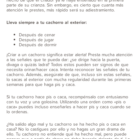
parte de su crianza. Sin embargo, es cierto que cuanta más
atención le prestes, más rápido será su adiestramiento.
Lleva siempre a tu cachorro al exterior:
Después de cenar
Después de jugar
Después de dormir
¡Criar a un cachorro significa estar alerta! Presta mucha atención
a las señales que te pueda dar: ¿se dirige hacia la puerta,
divaga o quizás ladra? Todos estos pueden ser signos de que
necesita orinar/hacer caca. Intenta reconocer las señales de tu
cachorro. Además, asegúrate de que, incluso sin estas señales,
lo sacas al exterior con mucha regularidad durante las primeras
semanas para que haga pis y caca.
Si tu cachorro hace pis o caca, recompénsalo con entusiasmo
con tu voz y una golosina. Utilizando una orden como «pis o
caca» puedes incluso enseñarles a hacer pis y caca cuando se
lo ordenas.
¿Ha salido algo mal y tu cachorro se ha hecho pis o caca en
casa? No lo castigues por ello y no hagas un gran drama de
ello. Tu cachorro no entiende qué ha hecho mal, pero puede
pensar que a partir de ahora no debe hacerlo delante de ti. Lo