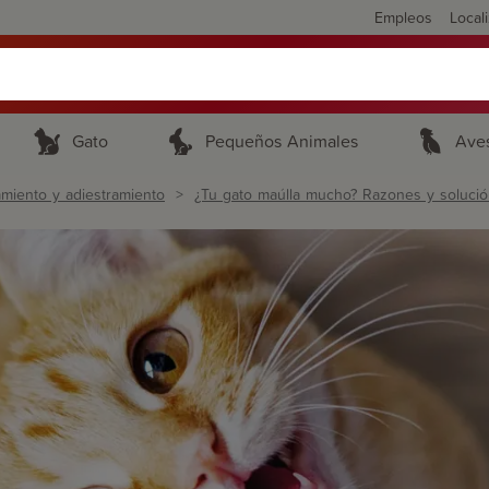
Empleos
Local
Gato
Pequeños Animales
Ave
miento y adiestramiento
¿Tu gato maúlla mucho? Razones y solució