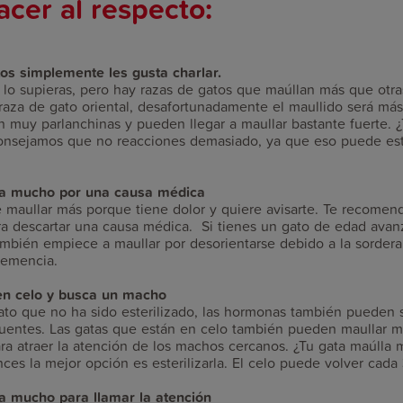
cer al respecto:
os simplemente les gusta charlar.
lo supieras, pero hay razas de gatos que maúllan más que otras
raza de gato oriental, desafortunadamente el maullido será más
n muy parlanchinas y pueden llegar a maullar bastante fuerte. 
nsejamos que no reacciones demasiado, ya que eso puede est
la mucho por una causa médica
 maullar más porque tiene dolor y quiere avisarte. Te recomend
ara descartar una causa médica. Si tienes un gato de edad avan
mbién empiece a maullar por desorientarse debido a la sordera, 
demencia.
en celo y busca un macho
ato que no ha sido esterilizado, las hormonas también pueden s
cuentes. Las gatas que están en celo también pueden maullar m
ra atraer la atención de los machos cercanos. ¿Tu gata maúlla
ces la mejor opción es esterilizarla. El celo puede volver cad
a mucho para llamar la atención