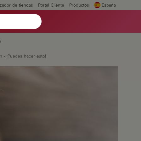
izador de tiendas
Portal Cliente
Productos
España
s
n - ¡Puedes hacer esto!