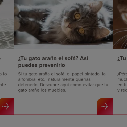
o
¿Tu gato araña el sofá? Así
¿Tu
puedes prevenirlo
o lo
Si tu gato araña el sofá, el papel pintado, la
¿Pér
alfombra, etc., naturalmente querrás
much
nte
detenerlo. Descubre aquí cómo evitar que tu
en t
gato arañe los muebles.
y red