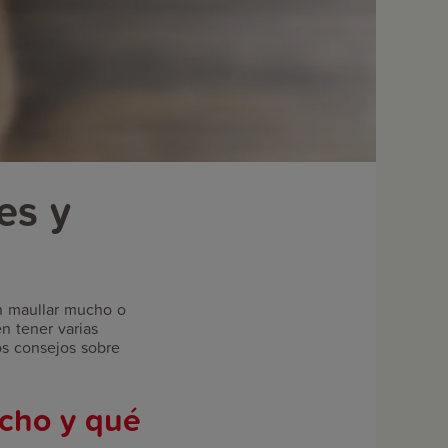
es y
en maullar mucho o
n tener varias
os consejos sobre
ucho y qué