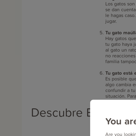
Los gatos son
se dan cuenta
le hagas caso.
jugar.
Tu gato maúll
Hay gatos que
tu gato haya j
al gato un rat
no reacciones
familia tampo
Tu gato está 
Es posible que
algo cambia e
confundir a tu
situación. Pa
CatComfort
co
Descubre Beaphar 
You ar
Are you lookin