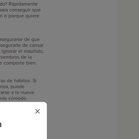
ando? Rápidamente
para conseguir que
ón o porque quiere
 asegurarse de que
asegurarte de cansar
 ignorar el maullido,
 miembros de la
y se comporte bien.
as de hábitos. Si
anza, puede
rarse a la nueva
 más cómodo.
to reconfortante.
a