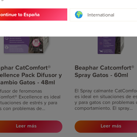
ontinue to España
International
phar CatComfort®
Beaphar Catcomfort®
ellence Pack Difusor y
Spray Gatos - 60ml
ambio Gatos - 48ml
El Spray calmante CatComfo
ifusor de feromonas
es ideal en situaciones de es
omfort® Excellence es ideal
y para gatos con problemas 
ituaciones de estrés y para
comportamiento. El spray
s con problemas de
contiene feromonas que ha
ortamiento, o cuando hay
que el gato se sienta a gusto
lictos entre gatos.
Funciona inmediatamente y 
Leer más
Leer más
ideal para utilizarlo durante 