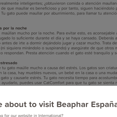
 realmente inteligentes; ¿obtuvieron comida o atención maull
 de que maullar es beneficioso y por tanto, siguen haciéndolo 
 Tu gato puede maullar por aburrimiento, para llamar tu atenci
a por la noche
 maúllan mucho por la noche. Para evitar esto, es aconsejable
ugado lo suficiente durante el día y se haya cansado. Deberás 
o antes de irte a dormir dejándolo jugar y cazar mucho. Trata de
 (ni siquiera mirándolo o suspirando) y asegúrate de que otros
co respondan. Presta atención cuando el gato esté tranquilo 
estresado
 tu gato maúlle mucho a causa del estrés. Los gatos son criatur
n la casa, hay muebles nuevos, un bebé en la casa o una mud
 gato y causarle estrés. Tu gato necesita tiempo para acostumb
ra ayudarlo, puedes usar
CatComfort
para que tu gato se sienta
ntiene una copia de la feromona facial del gato y tiene un efec
CatComfort®
e about to visit Beaphar Españ
g for our website in International?