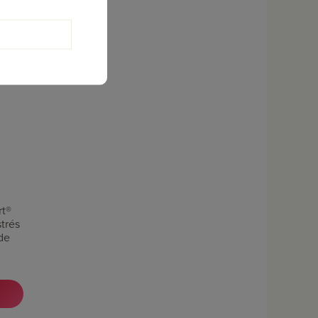
rt®
trés
de
cen
.
es
los