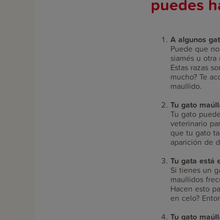
puedes ha
A algunos gat
Puede que no 
siamés u otra 
Estas razas so
mucho? Te aco
maullido.
Tu gato maúl
Tu gato puede
veterinario p
que tu gato ta
aparición de 
Tu gata está 
Si tienes un g
maullidos fre
Hacen esto pa
en celo? Enton
Tu gato maúll