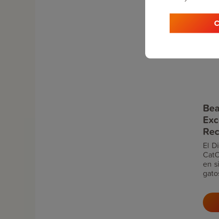
C
Bea
Exc
Rec
El D
CatC
en s
gato
comp
conf