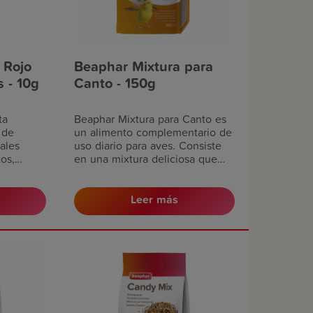
 Rojo
Beaphar Mixtura para
s - 10g
Canto - 150g
ta
Beaphar Mixtura para Canto es
 de
un alimento complementario de
tales
uso diario para aves. Consiste
os,
en una mixtura deliciosa que
flamencos
aporta energía al pájaro y le
la cola
devuelve el canto. Contiene
 alas. No
una equilibrada proporción de
Leer más
ante la
vitaminas y minerales
la
esenciales de rápida absorción
uevas
para una salud óptima.
rse con
ar como
Universal