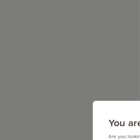
You ar
Are you lookin