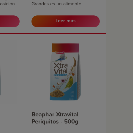
osición
Grandes es un alimento
alta
premium, muy sabroso, con una
de huevo
composición variada de semillas
Leer más
rales. En
de alta calidad, frutas, pasta de
ionistas,
huevo (20%), vitaminas y
 en aves,
minerales. En colaboración con
do
nutricionistas, veterinarios y
do para
expertos en aves, Beaphar
des
XtraVital ha sido especialmente
formulado para satisfacer las
necesidades específicas de los
les
periquitos, agapornis y cacatúas
 a sus
proporcionándoles las
 una
necesidades nutricionales
diarias y contribuyendo a sus
defensas naturales y a una
salud óptima.
Beaphar Xtravital
Periquitos - 500g