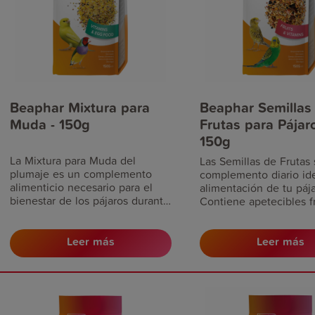
Beaphar Mixtura para
Beaphar Semillas
Muda - 150g
Frutas para Pájaro
150g
La Mixtura para Muda del
Las Semillas de Frutas 
plumaje es un complemento
complemento diario ide
alimenticio necesario para el
alimentación de tu pája
bienestar de los pájaros durante
Contiene apetecibles f
su periodo de muda. Contiene
(pasas, papaya, manza
vitaminas, aminoácidos y
bayas de saúco), delici
minerales de rápida absorción,
Leer más
Leer más
endulzar la dieta habit
esenciales para el ave durante
pájaro. Además, conti
este periodo. Ayuda a una
equilibrada proporción
muda de plumas rápida y
vitaminas y minerales
completa dando como resultado
esenciales de rápida a
un nuevo plumaje sano y
para una salud óptima.