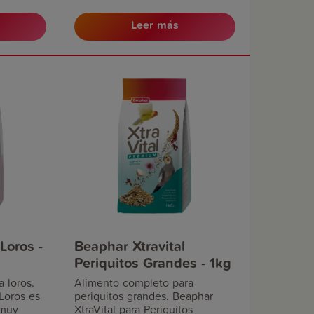
de alta calidad, frutas, pasta de
s y
huevo (20%), vitaminas y
Leer más
minerales. En colaboración con
ína,
nutricionistas, veterinarios y
 y el
expertos en aves, Beaphar
a calidad
XtraVital ha sido especialmente
dad.
formulado para satisfacer las
ioso
necesidades específicas de los
ceptación
pájaros tropicales como el
ideal
pinzón cebra o el diamante
 y muda.
Gould proporcionándoles las
necesidades nutricionales
diarias y contribuyendo a sus
defensas naturales y a una
salud óptima.
Loros -
Beaphar Xtravital
Periquitos Grandes - 1kg
 loros.
Alimento completo para
Loros es
periquitos grandes. Beaphar
 muy
XtraVital para Periquitos