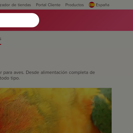
izador de tiendas
Portal Cliente
Productos
España
s
r para aves. Desde alimentación completa de
todo tipo.