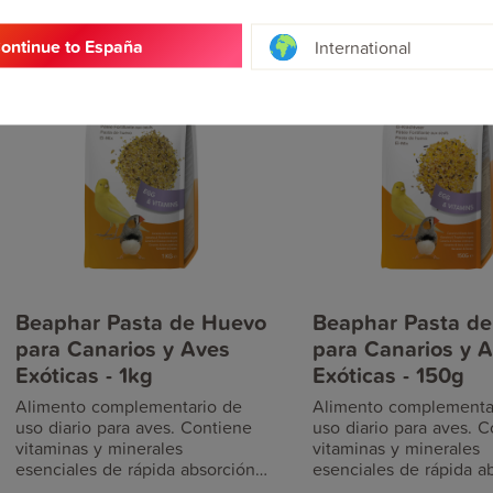
suplemento para su comida de
contenido alto en prote
semillas. El producto contiene
fomenta el crecimiento
ontinue to España
International
bayas trituradas y semillas así
desarrollo, mejorando l
como insectos secos,
del plumaje y su vitali
perfectamente mezclados.
Además, tiene un delic
Además, contiene vitaminas y
sabor que facilita su a
minerales esenciales de rápida
por parte del ave, y es 
absorción y está indicado para
durante épocas de cría
todo tipo de aves. Además,
Es adecuado para todas
tiene un delicioso sabor que
granívoras (canarios, a
facilita su aceptación por parte
exóticas y autóctonas).
del ave, y es ideal durante
épocas de cría y muda.
Beaphar Pasta de Huevo
Beaphar Pasta d
para Canarios y Aves
para Canarios y 
Exóticas - 1kg
Exóticas - 150g
Alimento complementario de
Alimento complementa
uso diario para aves. Contiene
uso diario para aves. 
vitaminas y minerales
vitaminas y minerales
esenciales de rápida absorción
esenciales de rápida a
y está específicamente
y está específicamente