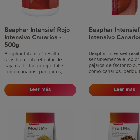
Beaphar Intensief Rojo
Beaphar Intensief
Intensivo Canarios -
Intensivo Canario
500g
Beaphar Intensief resal
Beaphar Intensief resalta
sensiblemente el color
sensiblemente el color de
pájaros de factor rojo, 
pájaros de factor rojo, tales
como canarios, periquit
como canarios, periquitos,
jilgueros, cardenales, 
jilgueros, cardenales, flamencos
y otros. Colorea desde 
y otros. Colorea desde la cola
hasta las plumas de las
Leer más
Leer más
hasta las plumas de las alas. No
es tóxico. Utilizar dur
es tóxico. Utilizar durante la
muda para intensificar 
muda para intensificar la
pigmentación de las n
pigmentación de las nuevas
plumas. Puede mezcla
plumas. Puede mezclarse con
otros alimentos Beaph
otros alimentos Beaphar como
la Pasta de Huevo para
la Pasta de Huevo para
Canarios, el Alimento 
Canarios, el Alimento Universal
o diluirse en agua.
o diluirse en agua.