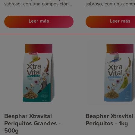
sabroso, con una composición
sabroso, con una comp
variada de semillas de alta
variada de semillas de 
calidad, frutas, pasta de huevo
calidad, frutas, pasta 
Leer más
Leer más
(20%), vitaminas y minerales. En
(20%), vitaminas y mine
colaboración con nutricionistas,
colaboración con nutric
veterinarios y expertos en aves,
veterinarios y expertos
Beaphar XtraVital ha sido
Beaphar XtraVital ha si
especialmente formulado para
especialmente formula
satisfacer las necesidades
satisfacer las necesida
específicas de los loros
específicas de los loros
proporcionándoles las
proporcionándoles las
necesidades nutricionales
necesidades nutriciona
diarias y contribuyendo a sus
diarias y contribuyendo
defensas naturales y a una
defensas naturales y a
salud óptima.
salud óptima.
Beaphar Xtravital
Beaphar Xtravital
Periquitos Grandes -
Periquitos - 1kg
500g