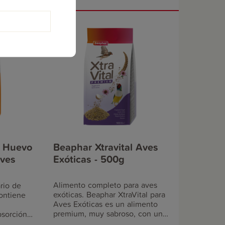
ína,
contenido alto en proteína,
 y el
fomenta el crecimiento y el
a calidad
desarrollo, mejorando la calidad
dad.
del plumaje y su vitalidad.
ioso
Además, tiene un delicioso
ceptación
sabor que facilita su aceptación
ideal
por parte del ave, y es ideal
 y muda.
durante épocas de cría y muda.
 las aves
Es adecuado para todas las aves
ves
granívoras (canarios, aves
exóticas y autóctonas).
e Huevo
Beaphar Xtravital Aves
Aves
Exóticas - 500g
Alimento completo para aves
rio de
exóticas. Beaphar XtraVital para
Contiene
Aves Exóticas es un alimento
premium, muy sabroso, con una
bsorción
composición variada de semillas