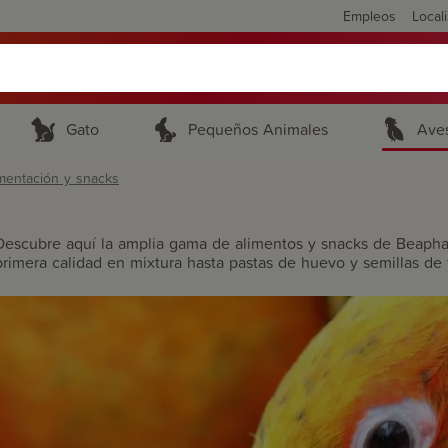
Empleos
Local
Gato
Pequeños Animales
Ave
mentación y snacks
Descubre aquí la amplia gama de alimentos y snacks de Beapha
primera calidad en mixtura hasta pastas de huevo y semillas de 