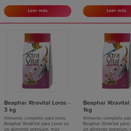
formulado para canarios y
formulado para canario
Leer más
Leer más
pinzones. Gracias a su
pinzones. Gracias a su
contenido alto en proteína,
contenido alto en prote
fomenta el crecimiento y el
fomenta el crecimiento
desarrollo, mejorando la calidad
desarrollo, mejorando l
del plumaje y su vitalidad.
del plumaje y su vitali
Además, tiene un delicioso
Además, tiene un delic
sabor que facilita su aceptación
sabor que facilita su a
por parte del ave, y es ideal
por parte del ave, y es 
durante épocas de cría y muda.
durante épocas de cría
Beaphar Xtravital Loros -
Beaphar Xtravital 
3 kg
1kg
Alimento completo para loros.
Alimento completo para
Beaphar XtraVital para Loros es
Beaphar XtraVital para 
un alimento premium, muy
un alimento premium,