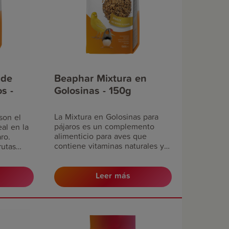
 de
Beaphar Mixtura en
s -
Golosinas - 150g
La Mixtura en Golosinas para
son el
pájaros es un complemento
al en la
alimenticio para aves que
ro.
contiene vitaminas naturales y
rutas
minerales. Un cambio bien
na y
recibido en la alimentación
osas para
diaria y una deliciosa y sana
Leer más
ual de tu
recompensa para los pájaros.
ene una
Mixtura en Golosinas es una
 de
mezcla de semillas diferentes
que contiene vitaminas y
bsorción
minerales naturales. Una