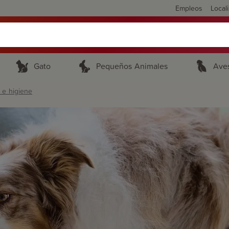
Empleos
Local
Gato
Pequeños Animales
Ave
 e higiene