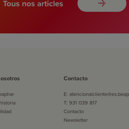
Tous nos articles
osotros
Contacto
eaphar
E: atencionalcliente@es.bea
istoria
T: 931 039 817
ilidad
Contacto
Newsletter