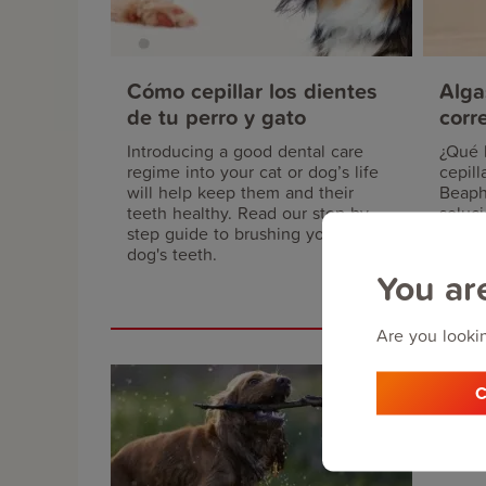
Cómo cepillar los dientes
Alga
de tu perro y gato
corr
Introducing a good dental care
¿Qué 
regime into your cat or dog’s life
cepil
will help keep them and their
Beapha
teeth healthy. Read our step-by-
soluci
step guide to brushing your cat or
dog's teeth.
You ar
Are you lookin
C