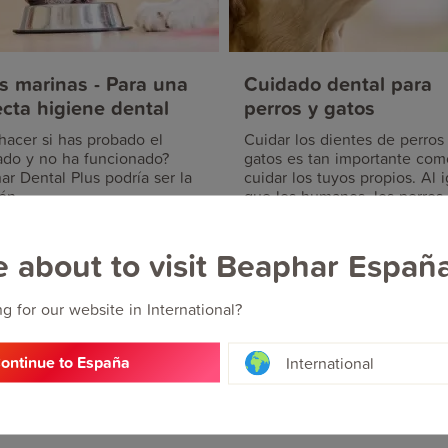
s marinas - Para una
Cuidado dental para
ecta higiene dental
perros y gatos
hacer si has probado el
Cuidar los dientes de perros
lado y no ha funcionado?
gatos es tan importante com
r Dental Plus podría ser la
cuidar los tuyos propios. Al i
ón.
que los humanos, los perros 
gatos pueden sufrir mal alie
problemas dentales.
e about to visit Beaphar Españ
g for our website in International?
ontinue to España
International